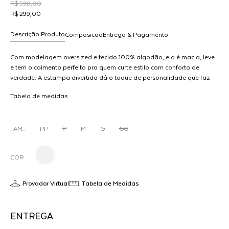
R$ 598,00
R$ 299,00
Descrição Produto
Composicao
Entrega & Pagamento
Com modelagem oversized e tecido 100% algodão, ela é macia, leve
e tem o caimento perfeito pra quem curte estilo com conforto de
verdade. A estampa divertida dá o toque de personalidade que faz
R$ 299,00
a diferença.
dicionar
Tabela de medidas
ON
ao
arrinho
TAM.:
PP
P
M
G
GG
COR
Provador Virtual
Tabela de Medidas
ENTREGA