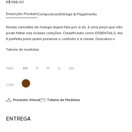
R$ 598,00
Descrição Produto
Composicao
Entrega & Pagamento
Nossa camiseta de manga dupla fala por si só, é uma peça que não
pode faltar nas nossas coleções. Classificada como ESSENTIALS, ela
é perfeita para quem preserva o conforto e a classe. Descubra o
R$ 598,00
A
conforto e a elegância da camiseta de manga dupla. Feito com
dicionar
Tabela de medidas
material de alta qualidade e costuras reforçadas, esse modelo é
ao
perfeito para o uso diário e ocasiões especiais. Combine com outras
arrinho
peças da linha FRNC para um visual completo e sofisticado.
MODELO VESTE 36
TAM.:
PP
P
M
G
GG
M
COR
Provador Virtual
Tabela de Medidas
ENTREGA