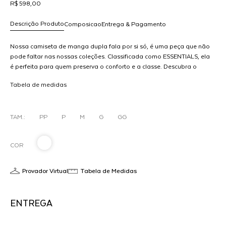
R$ 598,00
Descrição Produto
Composicao
Entrega & Pagamento
Nossa camiseta de manga dupla fala por si só, é uma peça que não
pode faltar nas nossas coleções. Classificada como ESSENTIALS, ela
é perfeita para quem preserva o conforto e a classe. Descubra o
R$ 598,00
A
conforto e a elegância da camiseta de manga dupla. Feito com
dicionar
Tabela de medidas
material de alta qualidade e costuras reforçadas, esse modelo é
ao
perfeito para o uso diário e ocasiões especiais. Combine com outras
arrinho
peças da linha FRNC para um visual completo e sofisticado.
MODELO VESTE 36
TAM.:
PP
P
M
G
GG
COR
Provador Virtual
Tabela de Medidas
ENTREGA