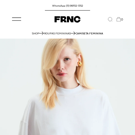
WhatsApp: (11) 99702-1352
0
SHOP
ROUPAS FEMININAS
CAMISETA FEMININA