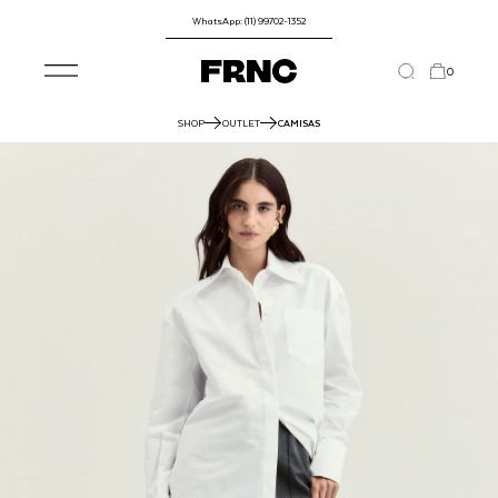
WhatsApp: (11) 99702-1352
0
SHOP
OUTLET
CAMISAS