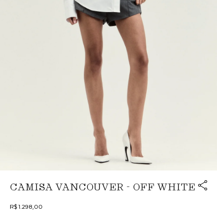
Link cop
CAMISA VANCOUVER - OFF WHITE
Redirecion
R$ 1.298,00