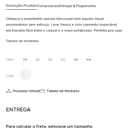
Descrição Produto
Composicao
Entrega & Pagamento
Clássica e essential!A camisa Vancouver tem aquele visual
arrumadinho sem esforço. Leve, fresca e com caimento impecável,
ela transita fácil entre o casual e o mais sofisticado. Perfeita pra usar
R$ 1.298,00
aberta com top por baixo, fechada com jeans ou até no office look
dicionar
Tabela de medidas
repaginado.Um essencial com zero cara de básico.
R
ao
arrinho
E
TAM.:
34
36
38
40
42
44
COR
Provador Virtual
Tabela de Medidas
ENTREGA
Para calcular o frete, selecione um tamanho.