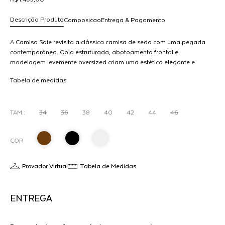
Descrição Produto
Composicao
Entrega & Pagamento
A Camisa Soie revisita a clássica camisa de seda com uma pegada
contemporânea. Gola estruturada, abotoamento frontal e
modelagem levemente oversized criam uma estética elegante e
R$ 1.499,00
moderna. Perfeita para compor com alfaiataria ou jeans, do
dicionar
Tabela de medidas
trabalho ao jantar.
ao
arrinho
TAM.:
34
36
38
40
42
44
46
COR
Provador Virtual
Tabela de Medidas
ENTREGA