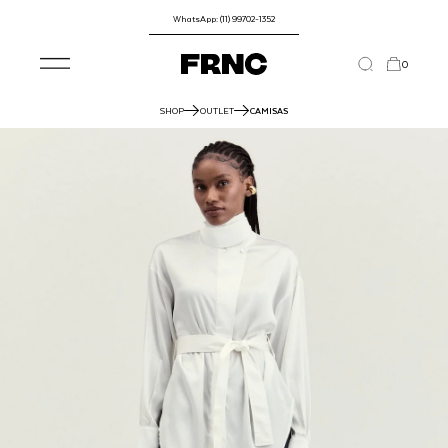
WhatsApp: (11) 99702-1352
0
SHOP
OUTLET
CAMISAS