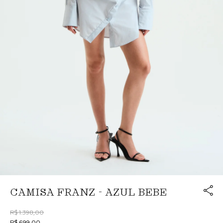
Link cop
CAMISA FRANZ - AZUL BEBE
Redirecion
R$ 1.398,00
R$ 699,00