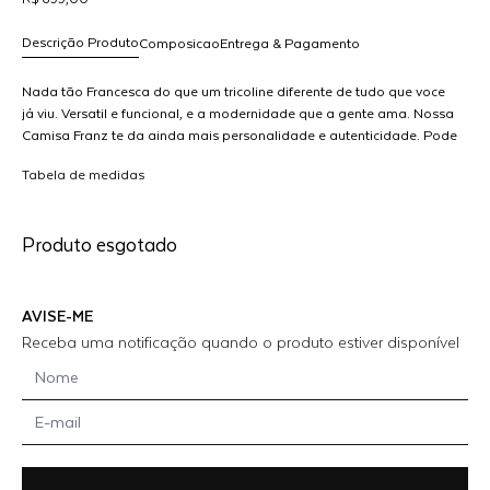
Descrição Produto
Composicao
Entrega & Pagamento
Nada tão Francesca do que um tricoline diferente de tudo que voce
já viu. Versatil e funcional, e a modernidade que a gente ama. Nossa
Camisa Franz te da ainda mais personalidade e autenticidade. Pode
R$ 699,00
apostar no look que você vai arrasar! MODELO VESTE 36
dicionar
Tabela de medidas
ao
arrinho
Produto esgotado
AVISE-ME
Receba uma notificação quando o produto estiver disponível