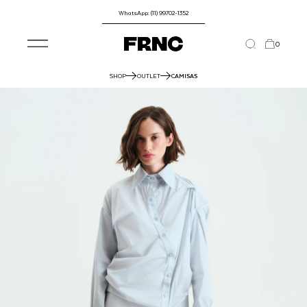
WhatsApp: (11) 99702-1352
0
SHOP
OUTLET
CAMISAS