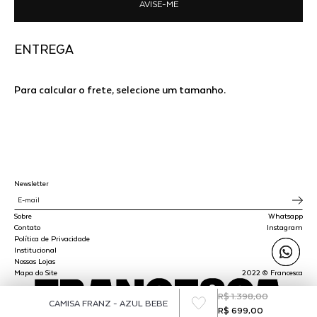
AVISE-ME
ENTREGA
Para calcular o frete, selecione um tamanho.
Newsletter
Sobre
Whatsapp
Contato
Instagram
Política de Privacidade
Institucional
Nossas Lojas
Mapa do Site
2022 © Francesca
R$ 1.398,00
CAMISA FRANZ - AZUL BEBE
R$ 699,00
SPLY STUDIO LTDA - CNPJ 45.510.647/0001-00