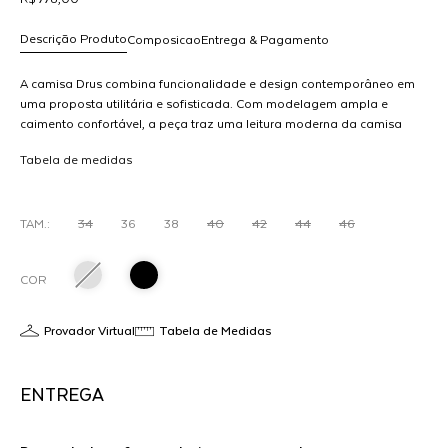
Descrição Produto
Composicao
Entrega & Pagamento
A camisa Drus combina funcionalidade e design contemporâneo em
uma proposta utilitária e sofisticada. Com modelagem ampla e
caimento confortável, a peça traz uma leitura moderna da camisa
R$ 778,00
tradicional.Os bolsos aplicados e recortes estratégicos reforçam o
dicionar
Tabela de medidas
caráter técnico do design, enquanto o fechamento frontal com
ao
botões adiciona praticidade e atitude ao visual. As mangas com
arrinho
volume equilibram a silhueta, criando uma construção atual e cheia
de presença.Versátil e marcante, a camisa Drus transita entre
TAM.:
34
36
38
40
42
44
46
produções urbanas e composições mais elaboradas, podendo ser
usada como peça principal ou em sobreposição.
COR
Provador Virtual
Tabela de Medidas
ENTREGA