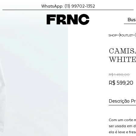
WhatsApp: (11) 99702-1352
Bus
SHOP
OUTLET
CAMIS
WHIT
R$ 1.498,00
R$ 599,20
Descrição P
Com um corte m
ser usada em di
ela é leve e fre