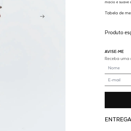
macio e suave 
CAMISA
enquanto o cai
CURVA
Tabela de me
Combinando fac
R
essa camisa é 
- OFF
WHITE
Produto es
AVISE-ME
Receba uma n
ENTREG