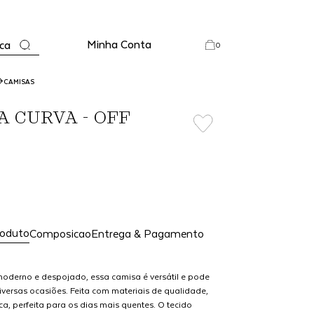
Minha Conta
ca
0
CAMISAS
A CURVA - OFF
E
roduto
Composicao
Entrega & Pagamento
oderno e despojado, essa camisa é versátil e pode
versas ocasiões. Feita com materiais de qualidade,
sca, perfeita para os dias mais quentes. O tecido