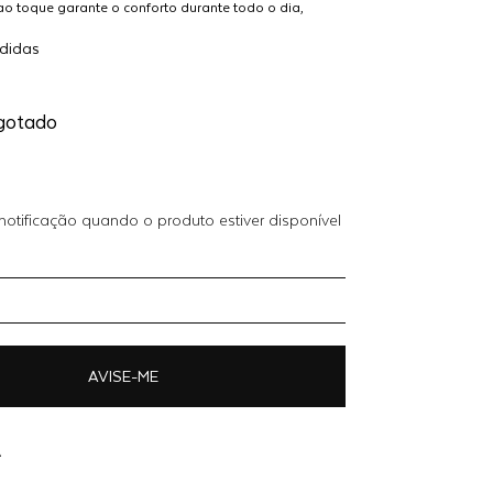
ao toque garante o conforto durante todo o dia,
mento impecável valoriza o corpo feminino.
Adicionar
didas
ilmente com peças de alfaiataria ou com jeans,
$ 599,20
ao
uma peça coringa no guarda-roupa feminino.
carrinho
gotado
otificação quando o produto estiver disponível
AVISE-ME
A