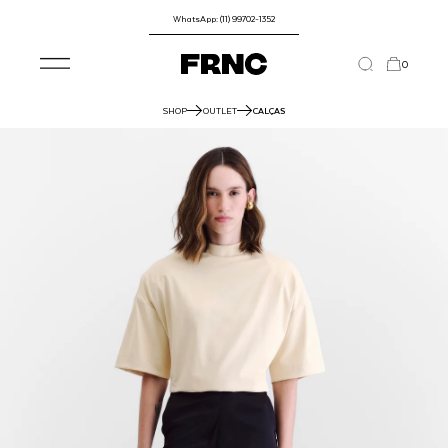
WhatsApp: (11) 99702-1352
0
SHOP
OUTLET
CALÇAS