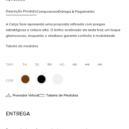
Descrição Produto
Composicao
Entrega & Pagamento
A Calça Soie apresenta uma proposta refinada com pregas
estratégicas e cintura alta. O brilho acetinado da seda traz um toque
glamouroso, enquanto o elastano garante conforto e mobilidade.
R$ 1.499,00
Ideal para looks noturnos ou produções sofisticadas com blusas
dicionar
Tabela de medidas
minimalistas ou bodys elegantes.
ao
arrinho
TAM.:
34
36
38
40
42
44
46
COR
Provador Virtual
Tabela de Medidas
ENTREGA