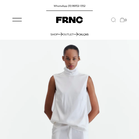
WhatsApp: (11) 99702-1352
0
SHOP
OUTLET
CALÇAS