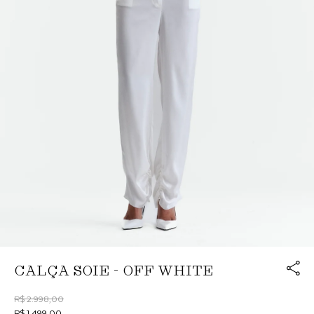
Link cop
CALÇA SOIE - OFF WHITE
Redirecion
R$ 2.998,00
R$ 1.499,00