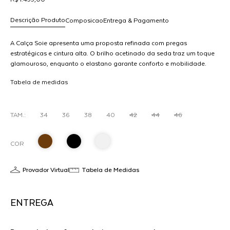
Descrição Produto
Composicao
Entrega & Pagamento
A Calça Soie apresenta uma proposta refinada com pregas
estratégicas e cintura alta. O brilho acetinado da seda traz um toque
glamouroso, enquanto o elastano garante conforto e mobilidade.
R$ 1.499,00
Ideal para looks noturnos ou produções sofisticadas com blusas
dicionar
Tabela de medidas
minimalistas ou bodys elegantes.
ao
arrinho
TAM.:
34
36
38
40
42
44
46
COR
Provador Virtual
Tabela de Medidas
ENTREGA