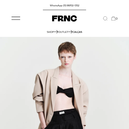
WhatsApp: (11) 99702-1352
0
SHOP
OUTLET
CALÇAS