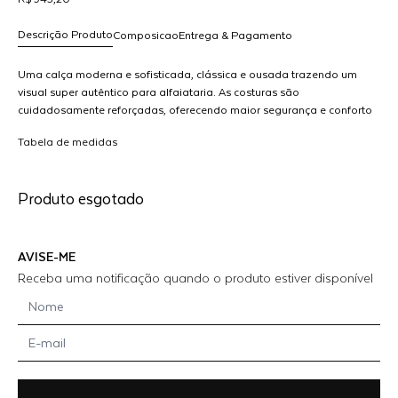
Descrição Produto
Composicao
Entrega & Pagamento
Uma calça moderna e sofisticada, clássica e ousada trazendo um
visual super autêntico para alfaiataria. As costuras são
cuidadosamente reforçadas, oferecendo maior segurança e conforto
R$ 943,20
durante o uso. Escolha sua favorita!
dicionar
Tabela de medidas
ao
arrinho
A
Produto esgotado
AVISE-ME
Receba uma notificação quando o produto estiver disponível