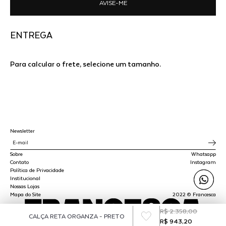
AVISE-ME
ENTREGA
Para calcular o frete, selecione um tamanho.
Newsletter
Sobre
Whatsapp
Contato
Instagram
Política de Privacidade
Institucional
Nossas Lojas
Mapa do Site
2022 © Francesca
R$ 2.358,00
CALÇA RETA ORGANZA - PRETO
R$ 943,20
SPLY STUDIO LTDA - CNPJ 45.510.647/0001-00