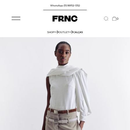
WhatsApp: (11) 99702-1352
0
SHOP
OUTLET
CALÇAS