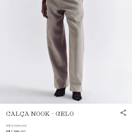
Link cop
CALÇA NOOK - GELO
Redirecion
R$ 2.598,00
R$ 1.299,00