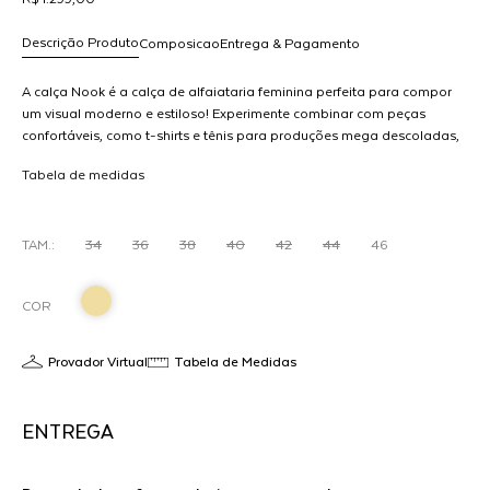
Descrição Produto
Composicao
Entrega & Pagamento
A calça Nook é a calça de alfaiataria feminina perfeita para compor
um visual moderno e estiloso! Experimente combinar com peças
confortáveis, como t-shirts e tênis para produções mega descoladas,
R$ 1.299,00
ou com salto para um visual mais chique. Com um design único, ela
dicionar
Tabela de medidas
tem cós diferente tornando-a ainda mais moderna. Fabricada com
ao
materiais de alta qualidade, a Calça Nook é resistente e durável,
arrinho
garantindo um uso prolongado sem perder a elegância. Com um
corte moderno e diferenciado, ela pode ser usada em diversas
TAM.:
34
36
38
40
42
44
46
ocasiões, do trabalho até um jantar especial, sem perder a
sofisticação. MODELO VESTE 36
COR
Provador Virtual
Tabela de Medidas
ENTREGA