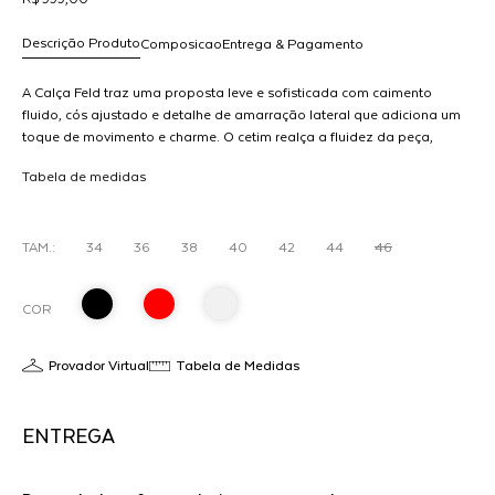
Descrição Produto
Composicao
Entrega & Pagamento
A Calça Feld traz uma proposta leve e sofisticada com caimento
fluido, cós ajustado e detalhe de amarração lateral que adiciona um
toque de movimento e charme. O cetim realça a fluidez da peça,
R$ 999,00
tornando-a ideal para composições elegantes com blusas
dicionar
Tabela de medidas
estruturadas ou tops delicados.
ao
arrinho
TAM.:
34
36
38
40
42
44
46
COR
Provador Virtual
Tabela de Medidas
ENTREGA