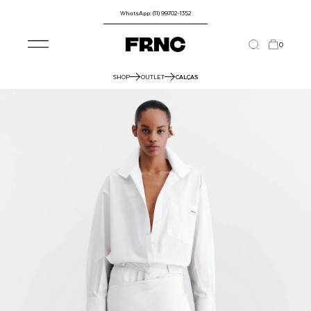
WhatsApp: (11) 99702-1352
0
SHOP
OUTLET
CALÇAS