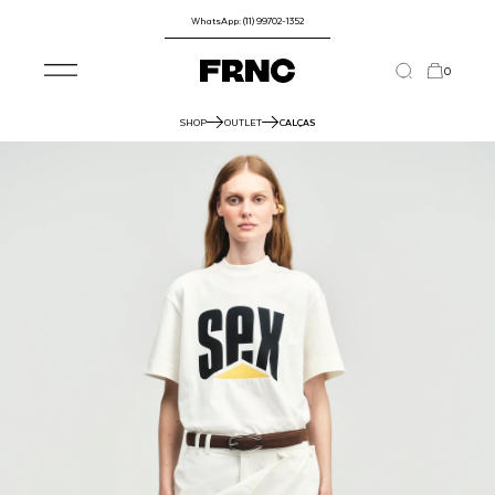
WhatsApp: (11) 99702-1352
0
SHOP
OUTLET
CALÇAS