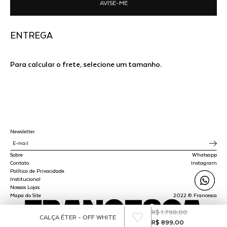
AVISE-ME
ENTREGA
Para calcular o frete, selecione um tamanho.
Newsletter
Sobre
Whatsapp
Contato
Instagram
Política de Privacidade
Institucional
Nossas Lojas
Mapa do Site
2022 © Francesca
R$ 1.798,00
CALÇA ÉTER - OFF WHITE
R$ 899,00
SPLY STUDIO LTDA - CNPJ 45.510.647/0001-00