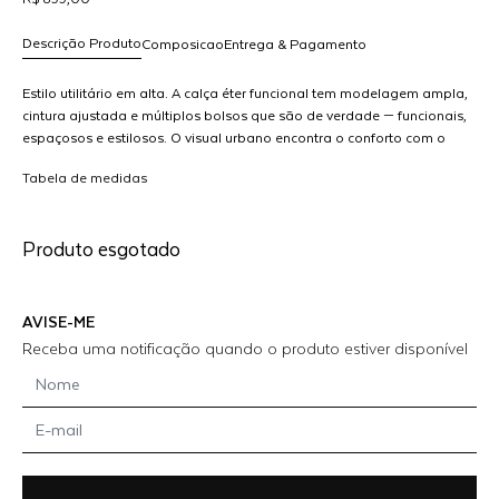
Descrição Produto
Composicao
Entrega & Pagamento
Estilo utilitário em alta. A calça éter funcional tem modelagem ampla,
cintura ajustada e múltiplos bolsos que são de verdade — funcionais,
espaçosos e estilosos. O visual urbano encontra o conforto com o
R$ 899,00
tecido estruturado e leve na medida certa. Versátil, prática e com
dicionar
Tabela de medidas
muito street style.
ao
arrinho
Produto esgotado
AVISE-ME
Receba uma notificação quando o produto estiver disponível