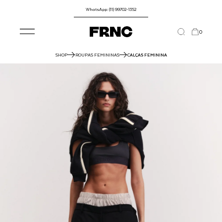
WhatsApp: (11) 99702-1352
0
SHOP
ROUPAS FEMININAS
CALÇAS FEMININA