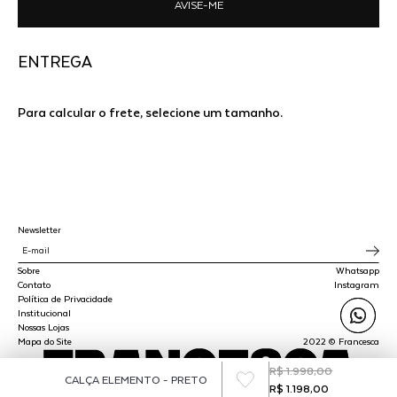
AVISE-ME
ENTREGA
Para calcular o frete, selecione um tamanho.
Newsletter
Sobre
Whatsapp
Contato
Instagram
Política de Privacidade
Institucional
Nossas Lojas
Mapa do Site
2022 © Francesca
R$ 1.998,00
CALÇA ELEMENTO - PRETO
R$ 1.198,00
SPLY STUDIO LTDA - CNPJ 45.510.647/0001-00