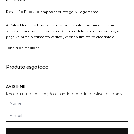
Descrição Produto
Composicao
Entrega & Pagamento
A Calça Elemento traduz o utilitarismo contemporâneo em uma
silhueta alongada e imponente. Com modelagem reta e ampla, a
peça valoriza o caimento vertical, criando um efeito elegante e
R$ 1.198,00
estruturado.Os recortes e aplicações laterais reforçam a linguagem
dicionar
Tabela de medidas
técnica da linha Elemento, trazendo identidade e funcionalidade ao
O
ao
design. A cintura bem definida equilibra o volume das pernas,
arrinho
resultando em uma construção harmoniosa e moderna.Versátil e
Produto esgotado
marcante, a Calça Elemento funciona tanto como peça protagonista
quanto em conjunto coordenado com a Jaqueta Elemento, criando
um visual urbano, forte e sofisticado.
AVISE-ME
Receba uma notificação quando o produto estiver disponível