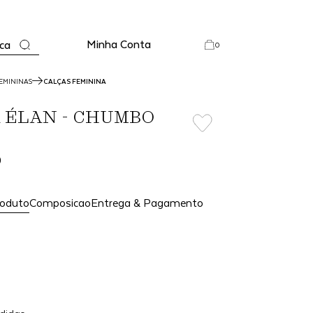
Minha Conta
ca
0
EMININAS
CALÇAS FEMININA
 ÉLAN - CHUMBO
0
roduto
Composicao
Entrega & Pagamento
Adicionar