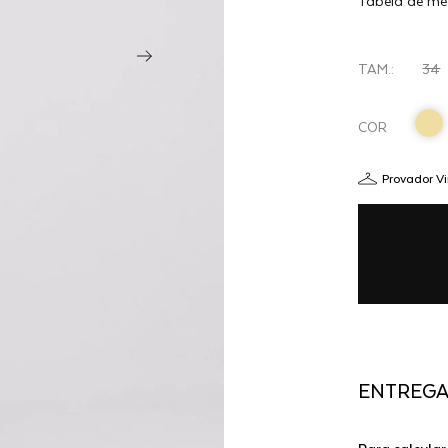
Tabela de me
ÉLAN -
CHUMBO
TAM.:
34
COR
Provador Vi
ENTREG