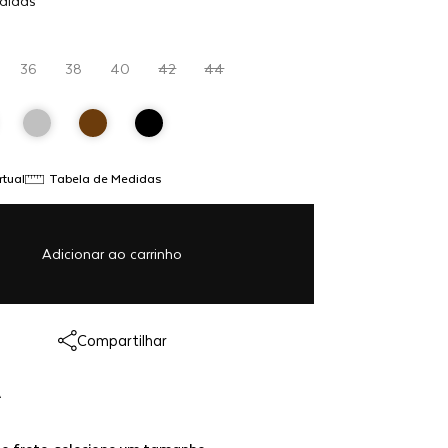
didas
R$ 1.598,00
ao
carrinho
36
38
40
42
44
rtual
Tabela de Medidas
Adicionar ao carrinho
Link copiado!
Compartilhar
Redirecionando...
A