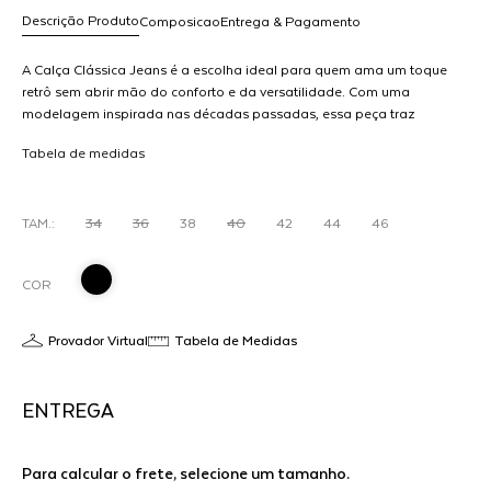
Descrição Produto
Composicao
Entrega & Pagamento
A Calça Clássica Jeans é a escolha ideal para quem ama um toque
retrô sem abrir mão do conforto e da versatilidade. Com uma
modelagem inspirada nas décadas passadas, essa peça traz
R$ 658,00
cintura alta e um caimento impecável, valorizando a silhueta e
dicionar
Tabela de medidas
proporcionando um visual autêntico.Feita em jeans de alta
ao
qualidade 100% algodão, combina resistência e conforto para o dia
arrinho
a dia. Perfeita para criar looks despojados com tênis e camiseta ou
composições mais elegantes com salto e blazer.
TAM.:
34
36
38
40
42
44
46
COR
Provador Virtual
Tabela de Medidas
ENTREGA
Para calcular o frete, selecione um tamanho.