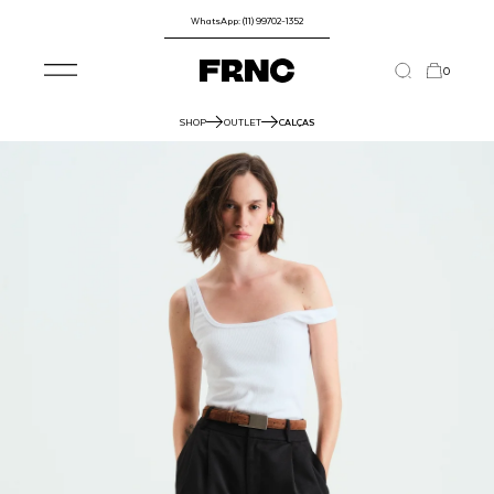
WhatsApp: (11) 99702-1352
0
SHOP
OUTLET
CALÇAS