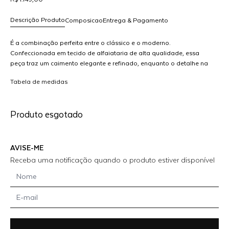
Descrição Produto
Composicao
Entrega & Pagamento
É a combinação perfeita entre o clássico e o moderno.
Confeccionada em tecido de alfaiataria de alta qualidade, essa
peça traz um caimento elegante e refinado, enquanto o detalhe na
R$ 1.149,00
barra, inspirado na camisaria, adiciona um toque único e sofisticado
dicionar
Tabela de medidas
ao design. MODELO VESTE 36
ao
arrinho
Produto esgotado
AVISE-ME
Receba uma notificação quando o produto estiver disponível