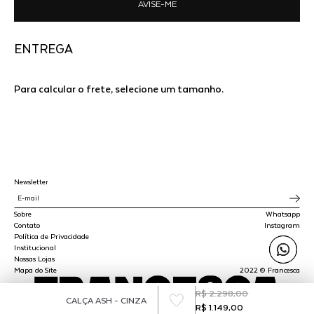
AVISE-ME
ENTREGA
Para calcular o frete, selecione um tamanho.
Newsletter
Sobre
Whatsapp
Contato
Instagram
Política de Privacidade
Institucional
Nossas Lojas
Mapa do Site
2022 © Francesca
R$ 2.298,00
CALÇA ASH - CINZA
R$ 1.149,00
SPLY STUDIO LTDA - CNPJ 45.510.647/0001-00