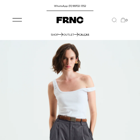
WhatsApp: (11) 99702-1352
0
SHOP
OUTLET
CALÇAS