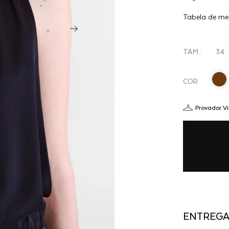
BODY
elasticidade pr
Tabela de me
SOIE -
R$
PRETO
TAM.:
34
COR
Provador Vi
ENTREG