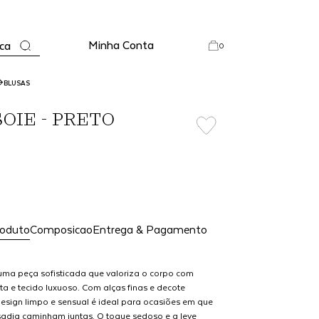
Minha Conta
ca
0
BLUSAS
OIE - PRETO
roduto
Composicao
Entrega & Pagamento
uma peça sofisticada que valoriza o corpo com
a e tecido luxuoso. Com alças finas e decote
design limpo e sensual é ideal para ocasiões em que
sadia caminham juntas. O toque sedoso e a leve