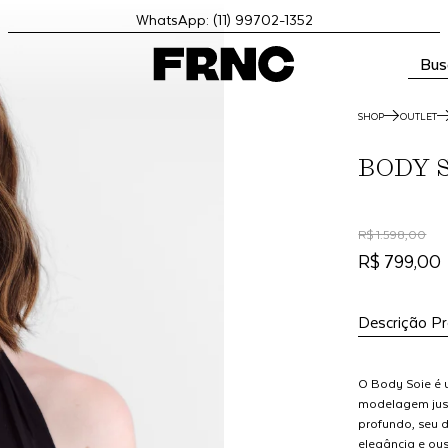
WhatsApp: (11) 99702-1352
Bus
SHOP
OUTLET
BODY S
R$ 1.598,00
R$ 799,00
Descrição P
O Body Soie é 
modelagem just
profundo, seu 
elegância e ou