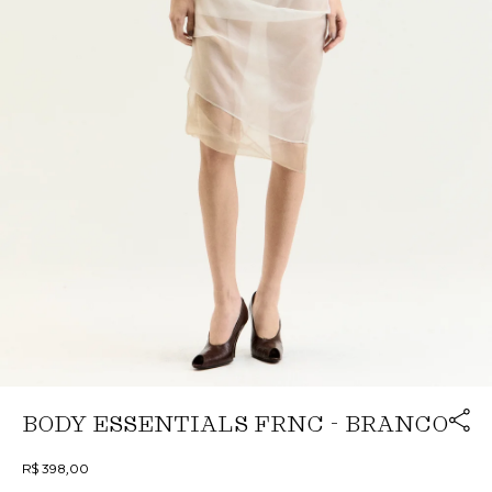
Link cop
BODY ESSENTIALS FRNC - BRANCO
Redirecion
R$ 398,00