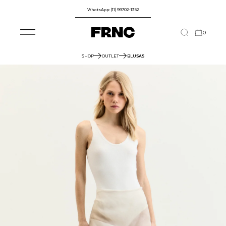
WhatsApp: (11) 99702-1352
0
SHOP
OUTLET
BLUSAS