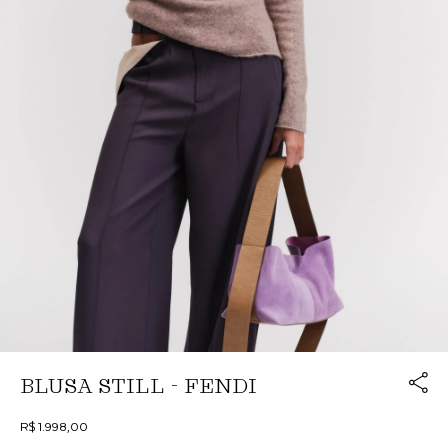
Link cop
BLUSA STILL - FENDI
Redirecion
R$ 1.998,00