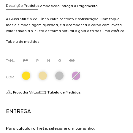
Descrição Produto
Composicao
Entrega & Pagamento
A Blusa Still é o equilíbrio entre conforto e sofisticação. Com toque
macio e modelagem ajustada, ela acompanha o corpo com leveza,
valorizando a silhueta de forma natural.A gola alta traz uma estética
R$ 1.998,00
clean e atemporal, enquanto a textura suave do tricot adiciona
dicionar
Tabela de medidas
profundidade ao look sem excessos. Minimalista, versátil e
ao
precisa.Perfeita como base para composições ou usada sozinha — é
arrinho
o tipo de peça que sustenta o estilo com discrição e intenção.
TAM.:
PP
P
M
G
GG
COR
Provador Virtual
Tabela de Medidas
ENTREGA
Para calcular o frete, selecione um tamanho.