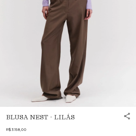
Link cop
BLUSA NEST - LILÁS
Redirecion
R$ 3.158,00