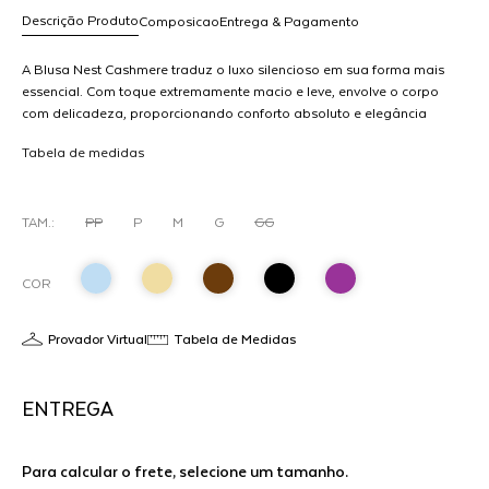
Descrição Produto
Composicao
Entrega & Pagamento
A Blusa Nest Cashmere traduz o luxo silencioso em sua forma mais
essencial. Com toque extremamente macio e leve, envolve o corpo
com delicadeza, proporcionando conforto absoluto e elegância
R$ 3.158,00
natural.A modelagem ajustada, combinada à gola alta, cria uma
dicionar
Tabela de medidas
silhueta clean e sofisticada, valorizando o corpo com sutileza. Um
ao
essencial elevado, pensado para atravessar temporadas com
arrinho
precisão.Versátil e atemporal, funciona como base para
composições refinadas ou como protagonista em produções
TAM.:
PP
P
M
G
GG
minimalistas.
COR
Provador Virtual
Tabela de Medidas
ENTREGA
Para calcular o frete, selecione um tamanho.