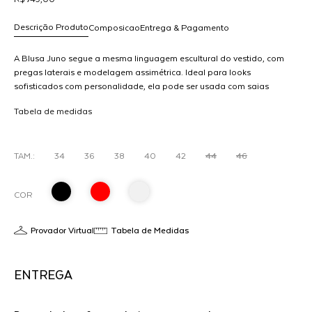
Descrição Produto
Composicao
Entrega & Pagamento
A Blusa Juno segue a mesma linguagem escultural do vestido, com
pregas laterais e modelagem assimétrica. Ideal para looks
sofisticados com personalidade, ela pode ser usada com saias
R$ 749,00
retas, pantalonas ou calças ajustadas, compondo produções
dicionar
Tabela de medidas
refinadas e atuais.
ao
arrinho
O
TAM.:
34
36
38
40
42
44
46
COR
Provador Virtual
Tabela de Medidas
ENTREGA