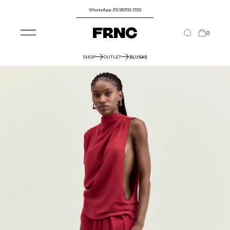
WhatsApp: (11) 99702-1352
0
SHOP
OUTLET
BLUSAS