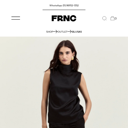
WhatsApp: (11) 99702-1352
0
SHOP
OUTLET
BLUSAS