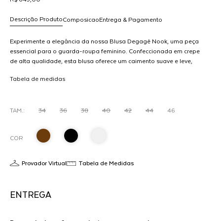
Descrição Produto
Composicao
Entrega & Pagamento
Experimente a elegância da nossa Blusa Degagê Nook, uma peça
essencial para o guarda-roupa feminino. Confeccionada em crepe
de alta qualidade, esta blusa oferece um caimento suave e leve,
R$ 649,00
proporcionando conforto durante todo o dia. Com um design
dicionar
Tabela de medidas
atemporal e detalhes delicados, como mangas levemente
ao
acentuadas no pulso e zíper para tornar ainda mais versátil, ela é
arrinho
perfeita para compor looks sofisticados, seja para o trabalho ou
para uma ocasião especial. Disponível em uma paleta de cores
TAM.:
34
36
38
40
42
44
46
versátil, esta blusa combina facilmente com saias, calças ou jeans,
permitindo que você crie diferentes estilos com facilidade. MODELO
COR
VESTE 36
Provador Virtual
Tabela de Medidas
ENTREGA