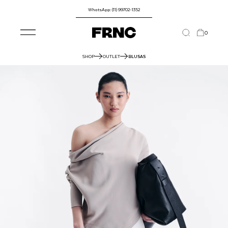
WhatsApp: (11) 99702-1352
0
SHOP
OUTLET
BLUSAS