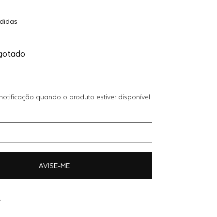
Adicionar
didas
-
R$ 137,40
ao
carrinho
HO
gotado
otificação quando o produto estiver disponível
AVISE-ME
A