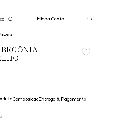
Minha Conta
ca
0
BLUSAS
 BEGÔNIA -
ELHO
roduto
Composicao
Entrega & Pagamento
IA