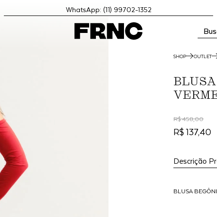
WhatsApp: (11) 99702-1352
Bus
SHOP
OUTLET
BLUSA
VERM
R$ 458,00
R$ 137,40
Descrição P
BLUSA BEGÔN