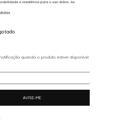
rabilidade e resistência para o uso diário. As
uidadosamente reforçadas, oferecendo maior
Adicionar
ICA
didas
nforto durante o uso.Combine com outras peças e
R$ 449,00
ao
 FRNC para um visual completo e elegante."MODELO
OFF
carrinho
gotado
otificação quando o produto estiver disponível
AVISE-ME
A