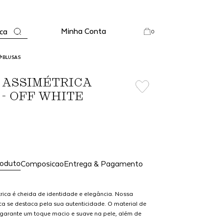
Minha Conta
ca
0
BLUSAS
 ASSIMÉTRICA
 - OFF WHITE
roduto
Composicao
Entrega & Pagamento
rica é cheida de identidade e elegância. Nossa
ca se destaca pela sua autenticidade. O material de
 garante um toque macio e suave na pele, além de