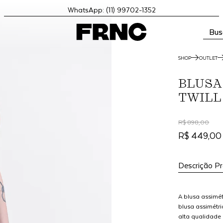
WhatsApp: (11) 99702-1352
Bus
SHOP
OUTLET
BLUSA
TWILL
R$ 898,00
R$ 449,00
Descrição P
A blusa assimét
blusa assimétri
alta qualidade