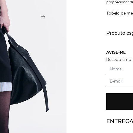
proporcionar du
BLUSA
costuras são c
ASSIMÉTR
Tabela de me
segurança e co
cores da linha
TWILL - 
VESTE 36
WHITE
Produto es
AVISE-ME
Receba uma n
ENTREG