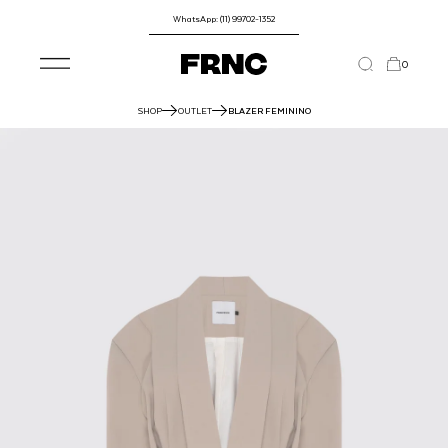
WhatsApp: (11) 99702-1352
0
SHOP
OUTLET
BLAZER FEMININO