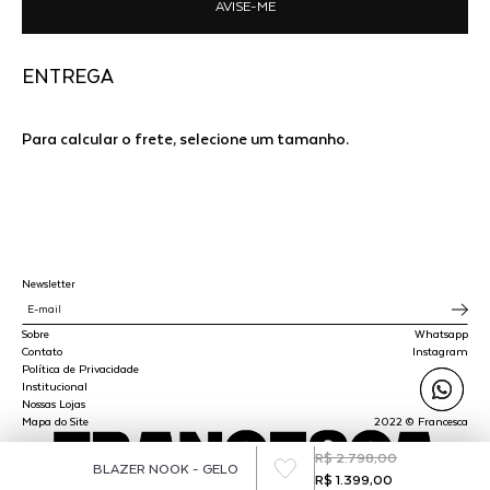
AVISE-ME
ENTREGA
Para calcular o frete, selecione um tamanho.
Newsletter
Sobre
Whatsapp
Contato
Instagram
Política de Privacidade
Institucional
Nossas Lojas
Mapa do Site
2022 © Francesca
R$ 2.798,00
BLAZER NOOK - GELO
R$ 1.399,00
SPLY STUDIO LTDA - CNPJ 45.510.647/0001-00