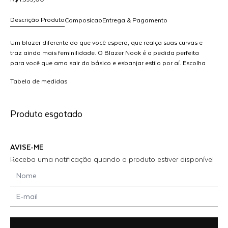
Descrição Produto
Composicao
Entrega & Pagamento
Um blazer diferente do que você espera, que realça suas curvas e
traz ainda mais feminilidade. O Blazer Nook é a pedida perfeita
para você que ama sair do básico e esbanjar estilo por aí. Escolha
R$ 1.399,00
sua cor favorita e arrase no look!
dicionar
Tabela de medidas
ao
arrinho
Produto esgotado
AVISE-ME
Receba uma notificação quando o produto estiver disponível