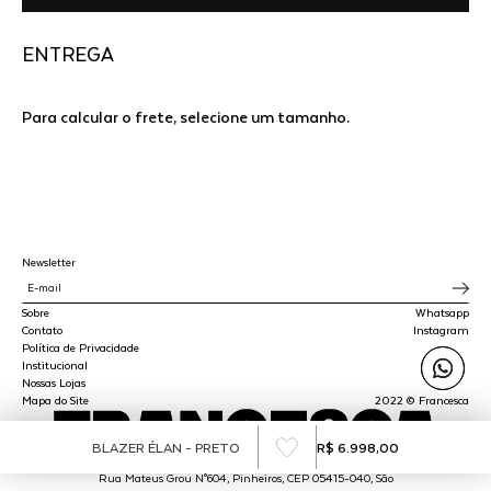
ENTREGA
Para calcular o frete, selecione um tamanho.
Newsletter
Sobre
Whatsapp
Contato
Instagram
Política de Privacidade
Institucional
Nossas Lojas
Mapa do Site
2022 © Francesca
BLAZER ÉLAN - PRETO
R$ 6.998,00
SPLY STUDIO LTDA - CNPJ 45.510.647/0001-00
Rua Mateus Grou N°604, Pinheiros, CEP 05415-040, São