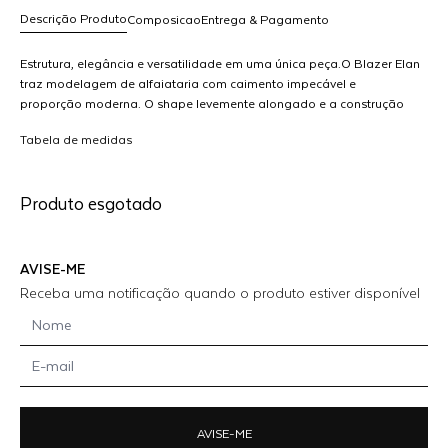
Descrição Produto
Composicao
Entrega & Pagamento
Estrutura, elegância e versatilidade em uma única peça.O Blazer Elan
traz modelagem de alfaiataria com caimento impecável e
proporção moderna. O shape levemente alongado e a construção
R$ 6.998,00
refinada transformam produções básicas em composições
dicionar
Tabela de medidas
sofisticadas com facilidade.Ideal para usar como terceira peça em
ao
looks monocromáticos, com conjuntos coordenados ou até
arrinho
contrastando com peças mais casuais.Clássico contemporâneo,
Produto esgotado
feito para marcar presença
AVISE-ME
Receba uma notificação quando o produto estiver disponível
AVISE-ME