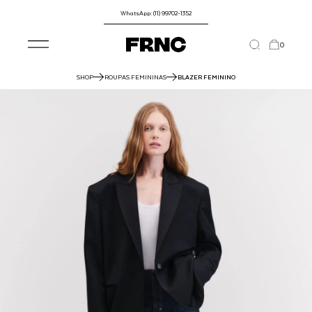
WhatsApp: (11) 99702-1352
0
SHOP
ROUPAS FEMININAS
BLAZER FEMININO