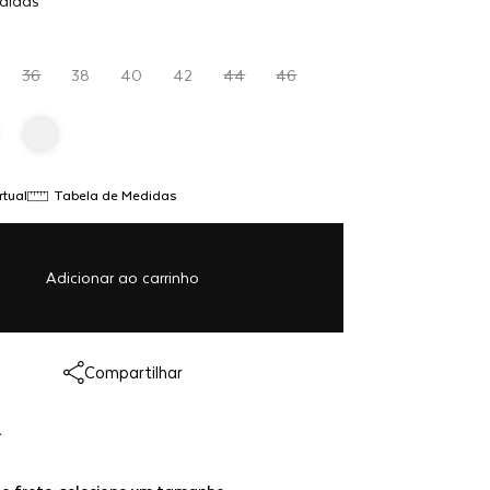
didas
$ 4.998,00
ao
carrinho
36
38
40
42
44
46
rtual
Tabela de Medidas
Adicionar ao carrinho
Link copiado!
Compartilhar
Redirecionando...
A