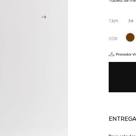
Tabela de me
DRAX -
R
CAFE
TAM.:
34
COR
Provador Vi
ENTREG