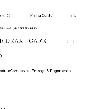
Minha Conta
ca
0
EMININAS
BLAZER FEMININO
R DRAX - CAFE
0
roduto
Composicao
Entrega & Pagamento
Adicionar