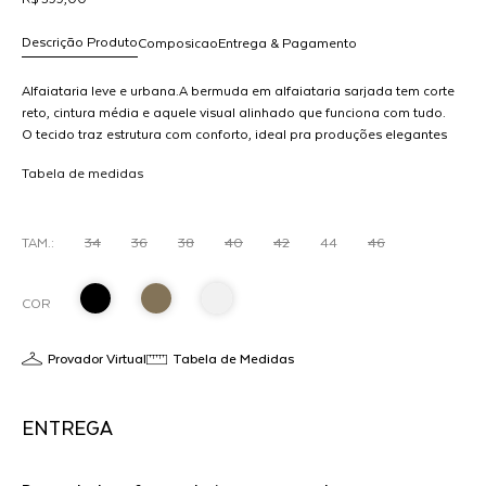
Descrição Produto
Composicao
Entrega & Pagamento
Alfaiataria leve e urbana.A bermuda em alfaiataria sarjada tem corte
reto, cintura média e aquele visual alinhado que funciona com tudo.
O tecido traz estrutura com conforto, ideal pra produções elegantes
R$ 599,00
A
nos dias mais quentes.Look fresh, com cara de look pensado.
dicionar
Tabela de medidas
ao
arrinho
TAM.:
34
36
38
40
42
44
46
COR
Provador Virtual
Tabela de Medidas
ENTREGA