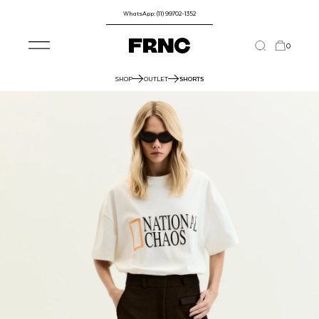
WhatsApp: (11) 99702-1352
0
SHOP
OUTLET
SHORTS