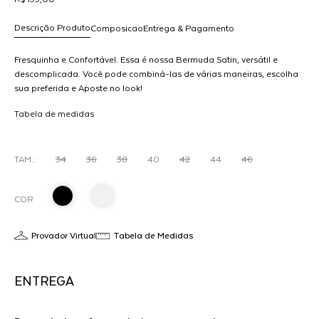
Descrição Produto
Composicao
Entrega & Pagamento
Fresquinha e Confortável. Essa é nossa Bermuda Satin, versátil e
descomplicada. Você pode combiná-las de várias maneiras, escolha
sua preferida e Aposte no look!
R$ 199,00
A
dicionar
Tabela de medidas
ao
arrinho
TAM.:
34
36
38
40
42
44
46
COR
Provador Virtual
Tabela de Medidas
ENTREGA