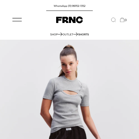
WhatsApp: (11) 99702-1352
0
SHOP
OUTLET
SHORTS