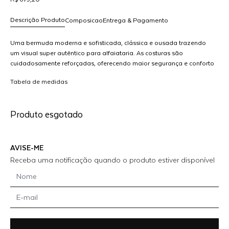
Descrição Produto
Composicao
Entrega & Pagamento
Uma bermuda moderna e sofisticada, clássica e ousada trazendo
um visual super autêntico para alfaiataria. As costuras são
cuidadosamente reforçadas, oferecendo maior segurança e conforto
R$ 679,20
A
durante o uso. Escolha sua favorita!
dicionar
Tabela de medidas
ao
arrinho
A
Produto esgotado
AVISE-ME
Receba uma notificação quando o produto estiver disponível