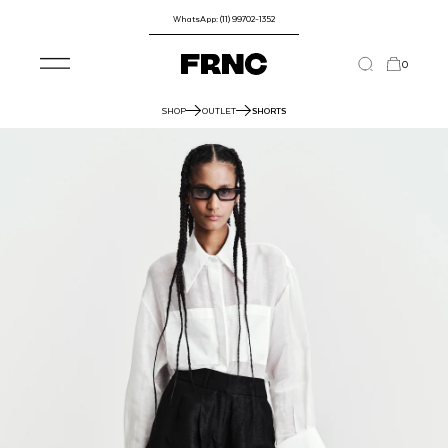
WhatsApp: (11) 99702-1352
0
SHOP
OUTLET
SHORTS