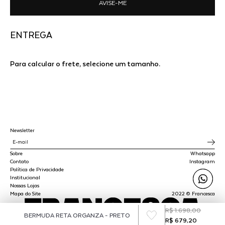
AVISE-ME
ENTREGA
Para calcular o frete, selecione um tamanho.
Newsletter
Sobre
Whatsapp
Contato
Instagram
Política de Privacidade
Institucional
Nossas Lojas
Mapa do Site
2022 © Francesca
R$ 1.698,00
BERMUDA RETA ORGANZA - PRETO
R$ 679,20
SPLY STUDIO LTDA - CNPJ 45.510.647/0001-00