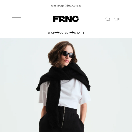
WhatsApp: (11) 99702-1352
0
SHOP
OUTLET
SHORTS