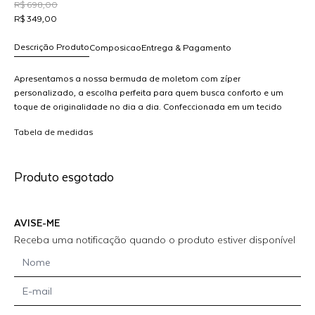
R$ 698,00
R$ 349,00
Descrição Produto
Composicao
Entrega & Pagamento
Apresentamos a nossa bermuda de moletom com zíper
personalizado, a escolha perfeita para quem busca conforto e um
toque de originalidade no dia a dia. Confeccionada em um tecido
R$ 349,00
A
macio e respirável, esta bermuda é ideal para momentos de lazer,
dicionar
Tabela de medidas
treinos ou simplesmente para relaxar em casa.Com um design
M
ao
moderno, a bermuda conta com zíperes funcionais que permitem um
arrinho
ajuste prático e estiloso. A personalização é o grande destaque,
Produto esgotado
dando ainda mais personalidade e no estilo francesca. MODELO
VESTE P
AVISE-ME
Receba uma notificação quando o produto estiver disponível