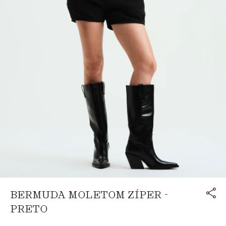
Link cop
BERMUDA MOLETOM ZÍPER -
Redirecion
PRETO