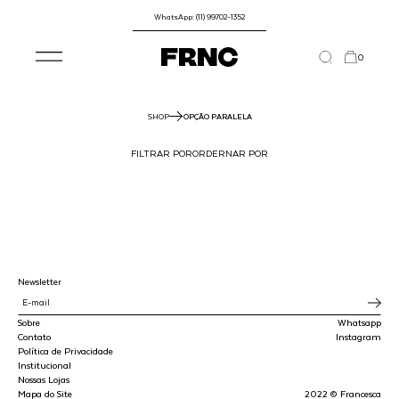
WhatsApp: (11) 99702-1352
0
SHOP
OPÇÃO PARALELA
FILTRAR POR
ORDERNAR POR
Newsletter
Sobre
Whatsapp
Contato
Instagram
Política de Privacidade
Institucional
Nossas Lojas
Mapa do Site
2022 © Francesca