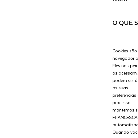
O QUE 
Cookies são
navegador ou
Eles nos pe
os acessam.
podem ser út
as suas
preferências
processo
mantemos su
FRANCESCA 
automatiza
Quando você 