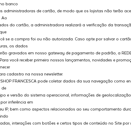
 no banco
 administradoras de cartão, de modo que os lojistas não terão ace
. Ao
ados do cartão, a administradora realizará a verificação da transaçã
que
cê se a compra foi ou não autorizada. Caso opte por salvar o cartã
uras, os dados
serão gravados em nosso gateway de pagamento de padrão, a RED
 Para você receber primeiro nossos lançamentos, novidades e promoç
necer
ara cadastro na nossa newsletter.
: SHOP FRANCESCA pode coletar dados da sua navegação como end
o de
ipo e versão do sistema operacional, informações de geolocalização
por inferência em
seu IP, bem como aspectos relacionados ao seu comportamento dura
uindo
tadas, interações com botões e certos tipos de conteúdo no Site por