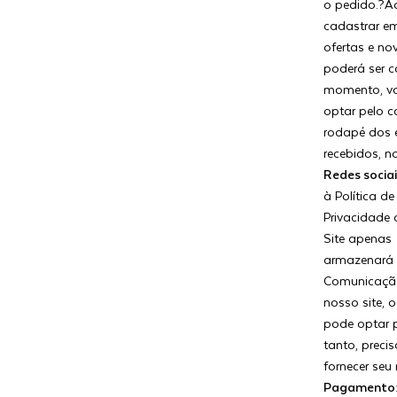
o pedido.?A
cadastrar e
ofertas e no
poderá ser c
momento, v
optar pelo 
rodapé dos 
recebidos, n
Redes socia
à Política de
Privacidade 
Site apenas
armazenará 
Comunicação
nosso site, o
pode optar p
tanto, preci
fornecer seu
Pagamento