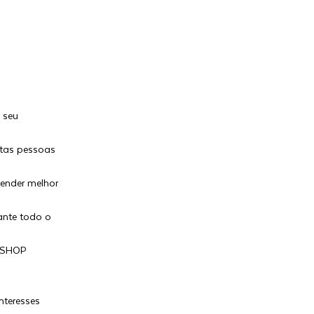
 seu
ntas pessoas
tender melhor
ante todo o
a SHOP
nteresses