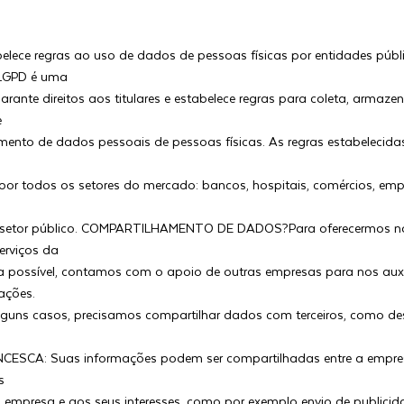
belece regras ao uso de dados de pessoas físicas por entidades públ
 LGPD é uma
rante direitos aos titulares e estabelece regras para coleta, armaz
e
ento de dados pessoais de pessoas físicas. As regras estabelecida
or todos os setores do mercado: bancos, hospitais, comércios, emp
setor público. COMPARTILHAMENTO DE DADOS?Para oferecermos n
erviços da
a possível, contamos com o apoio de outras empresas para nos auxi
ações.
lguns casos, precisamos compartilhar dados com terceiros, como d
CESCA: Suas informações podem ser compartilhadas entre a empresa
s
a empresa e aos seus interesses, como por exemplo envio de publicid