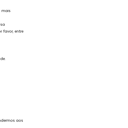
s mais
isa
 favor, entre
de.
tendermos aos