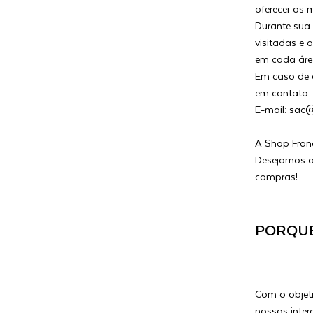
oferecer os 
Durante sua
visitadas e
em cada área
Em caso de d
em contato:
E-mail: sac
A Shop Franc
Desejamos a
compras!
PORQUE
Com o objeti
nossos inter