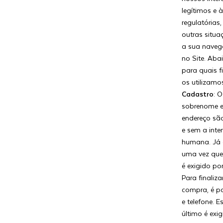
legítimos e 
regulatórias,
outras situ
a sua nave
no Site. Aba
para quais f
os utilizamo
Cadastro
: 
sobrenome 
endereço sã
e sem a inte
humana. Já 
uma vez que
é exigido po
Para finaliza
compra, é po
e telefone. E
último é exi