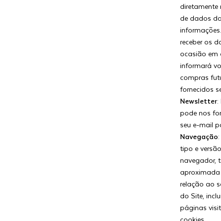
diretamente
de dados das
informações
receber os d
ocasião em 
informará vo
compras fut
fornecidos 
Newsletter
:
pode nos for
seu e-mail p
Navegação
tipo e versã
navegador, t
aproximada 
relação ao 
do Site, incl
páginas visi
cookies.