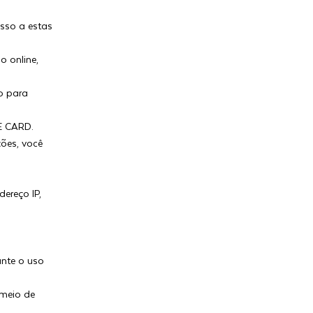
sso a estas
o online,
o para
E CARD.
ões, você
ereço IP,
nte o uso
 meio de