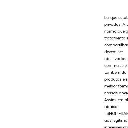
Lei que esta
privadas. A
norma que ga
tratamento 
compartilham
devem ser
observadas p
commerce e
também do 
produtos e s
melhor form
nossas oper
Assim, em a
abaixo:
• SHOP FRAN
aos legítimo
interesses d