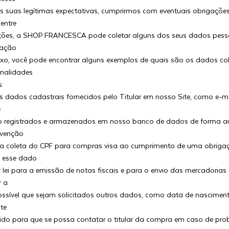
às suas legítimas expectativas, cumprirmos com eventuais obrigações
 entre
ações, a SHOP FRANCESCA pode coletar alguns dos seus dados pess
gação
ixo, você pode encontrar alguns exemplos de quais são os dados co
inalidades
s:
Os dados cadastrais fornecidos pelo Titular em nosso Site, como e-m
e
o registrados e armazenados em nosso banco de dados de forma 
rvenção
a coleta do CPF para compras visa ao cumprimento de uma obrigaç
 esse dado
r lei para a emissão de notas fiscais e para o envio das mercadoria
r a
ssível que sejam solicitados outros dados, como data de nasciment
ste
gido para que se possa contatar o titular da compra em caso de p