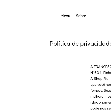
Menu
Sobre
Política de privacidad
A FRANCESCA
N°604, Pinh
A Shop Franc
que você no
fornece. Se
melhorar no
relacionamen
podemos se