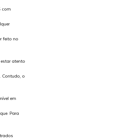
MS com
lquer
 feito no
e estar atento
n. Contudo, o
nível em
que. Para
strados