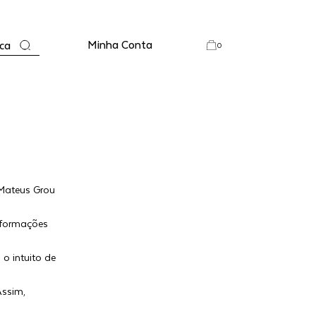
Minha Conta
ca
0
Mateus Grou
informações
o intuito de
Assim,