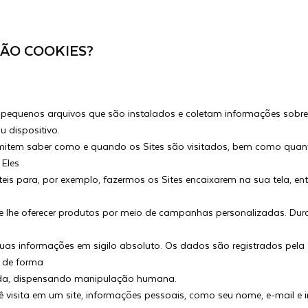
SÃO COOKIES?
 pequenos arquivos que são instalados e coletam informações sobre
 dispositivo.
rmitem saber como e quando os Sites são visitados, bem como qua
 Eles
eis para, por exemplo, fazermos os Sites encaixarem na sua tela, en
 e lhe oferecer produtos por meio de campanhas personalizadas. Dur
as informações em sigilo absoluto. Os dados são registrados pel
de forma
da, dispensando manipulação humana.
visita em um site, informações pessoais, como seu nome, e-mail e i