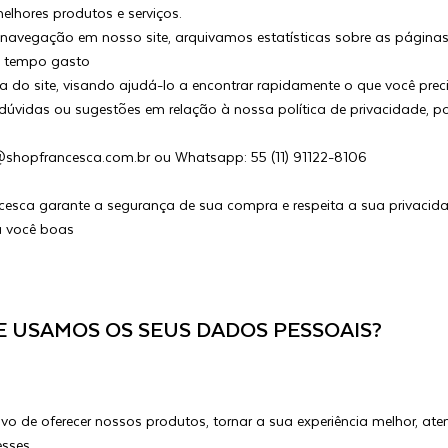
melhores produtos e serviços.
 navegação em nosso site, arquivamos estatísticas sobre as página
 o tempo gasto
 do site, visando ajudá-lo a encontrar rapidamente o que você prec
úvidas ou sugestões em relação à nossa política de privacidade, por
@shopfrancesca.com.br ou Whatsapp: 55 (11) 91122-8106
esca garante a segurança de sua compra e respeita a sua privacida
 você boas
 USAMOS OS SEUS DADOS PESSOAIS?
vo de oferecer nossos produtos, tornar a sua experiência melhor, a
esses