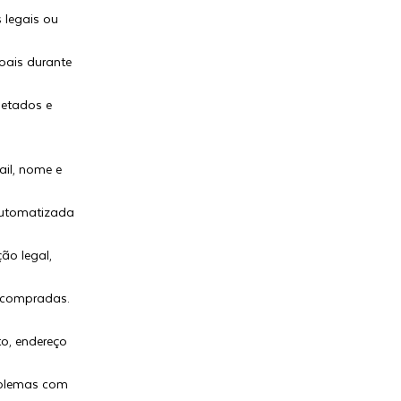
 legais ou
oais durante
letados e
ail, nome e
automatizada
ão legal,
s compradas.
o, endereço
roblemas com