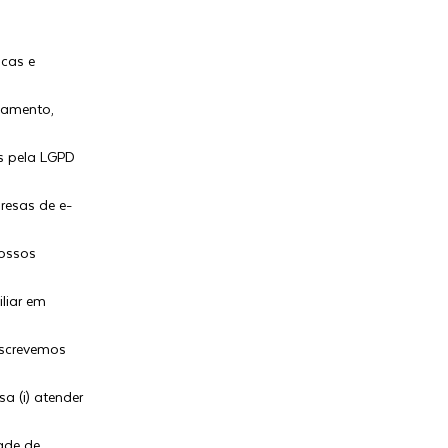
icas e
enamento,
s pela LGPD
resas de e-
ossos
liar em
escrevemos
 (i) atender
ade de