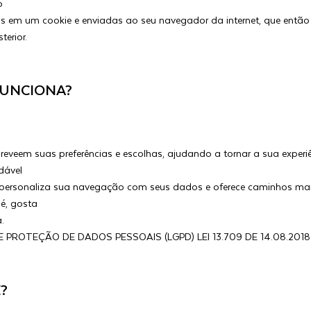
o
 em um cookie e enviadas ao seu navegador da internet, que então
terior.
UNCIONA?
reveem suas preferências e escolhas, ajudando a tornar a sua experiê
dável
le personaliza sua navegação com seus dados e oferece caminhos ma
é, gosta
a.
E PROTEÇÃO DE DADOS PESSOAIS (LGPD) LEI 13.709 DE 14.08.2018
?