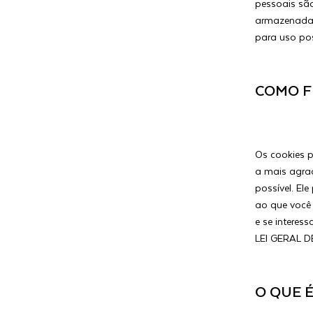
pessoais sã
armazenadas
para uso pos
COMO F
Os cookies p
a mais agra
possível. E
ao que você 
e se interess
LEI GERAL D
O QUE É