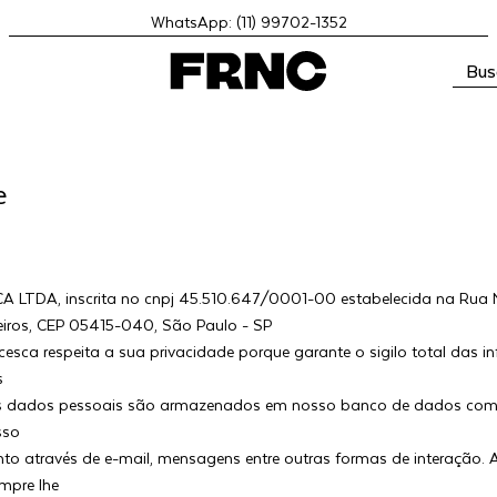
WhatsApp: (11) 99702-1352
Bus
e
 LTDA, inscrita no cnpj 45.510.647/0001-00 estabelecida na Rua 
eiros, CEP 05415-040, São Paulo - SP
esca respeita a sua privacidade porque garante o sigilo total das 
s
us dados pessoais são armazenados em nosso banco de dados com 
sso
to através de e-mail, mensagens entre outras formas de interação. 
mpre lhe