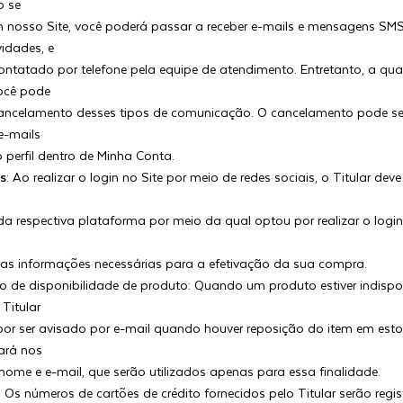
o se
m nosso Site, você poderá passar a receber e-mails e mensagens S
vidades, e
ontatado por telefone pela equipe de atendimento. Entretanto, a qua
ocê pode
cancelamento desses tipos de comunicação. O cancelamento pode ser
e-mails
o perfil dentro de Minha Conta.
is
: Ao realizar o login no Site por meio de redes sociais, o Titular dev
da respectiva plataforma por meio da qual optou por realizar o logi
as informações necessárias para a efetivação da sua compra.
 de disponibilidade de produto: Quando um produto estiver indispo
 Titular
or ser avisado por e-mail quando houver reposição do item em esto
sará nos
 nome e e-mail, que serão utilizados apenas para essa finalidade.
: Os números de cartões de crédito fornecidos pelo Titular serão regi