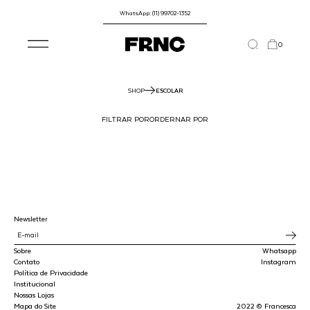
WhatsApp: (11) 99702-1352
0
SHOP
ESCOLAR
FILTRAR POR
ORDERNAR POR
Newsletter
Sobre
Whatsapp
Contato
Instagram
Política de Privacidade
Institucional
Nossas Lojas
Mapa do Site
2022 © Francesca