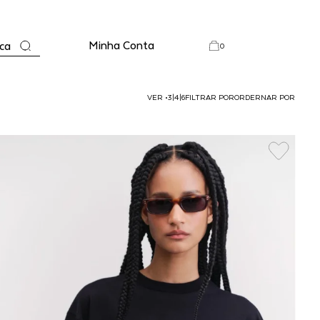
Minha Conta
ca
0
VER
•
3
|
4
|
6
FILTRAR POR
ORDERNAR POR