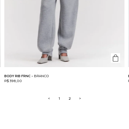
BODY RIB FRNC -
BRANCO
R$ 398,00
<
1
2
>