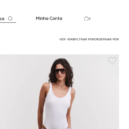
Minha Conta
ca
0
VER
•
3
|
4
|
6
FILTRAR POR
ORDERNAR POR