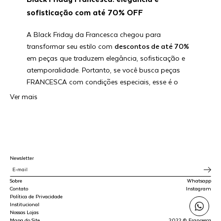
sofisticação com até 70% OFF
A Black Friday da Francesca chegou para
transformar seu estilo com
descontos de até 70%
em peças que traduzem elegância, sofisticação e
atemporalidade. Portanto, se você busca peças
FRANCESCA com condições especiais, esse é o
momento.
Ver mais
Dos clássicos essenciais às tendências
contemporâneas, cada peça em promoção traduz
a leveza e a autenticidade que só a Francesca tem.
Aproveite a oportunidade para renovar seu guarda-
Newsletter
roupa com estilo e consciência. Encontre roupas
com preços exclusivos.
Sobre
Whatsapp
Contato
Instagram
Bold Week: uma semana inteira de promoções!
Política de Privacidade
Institucional
Nossas Lojas
Nesta Black Friday, a FRNC decidiu oferecer
Mapa do Site
2022 © Francesca