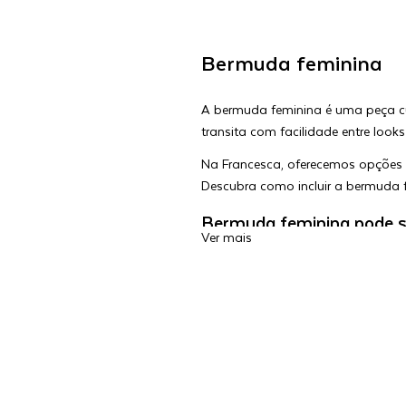
Bermuda feminina
A bermuda feminina é uma peça curi
transita com facilidade entre look
Na Francesca, oferecemos opções 
Descubra como incluir a bermuda 
Bermuda feminina pode s
Ver mais
Embora seja tradicionalmente as
looks formais. Tudo depende do te
ambientes profissionais e eventos
Para criar um look formal com berm
Experimente usar uma bermuda de a
reuniões ou jantares formais.