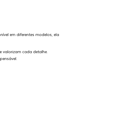
nível em diferentes modelos, ela
 valorizam cada detalhe.
pensável.
ma escolha elegante para compor
a, por exemplo, são ideais para
ceira peça e sapatos elegantes
isual sofisticado, ideal para