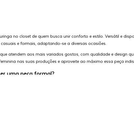
nga no closet de quem busca unir conforto e estilo. Versátil e dispo
s casuais e formais, adaptando-se a diversas ocasiões.
que atendem aos mais variados gostos, com qualidade e design que
feminina nas suas produções e aproveite ao máximo essa peça indis
er uma peça formal?
sociada a ocasiões casuais, a bermuda feminina também pode ser u
cido, do corte e dos complementos escolhidos. Modelos de alfaiatari
 que exigem um toque de sofisticação.
uda feminina, opte por tecidos de qualidade, corte estruturado, ter
lfaiataria com uma camisa de seda e acessórios discretos para um v