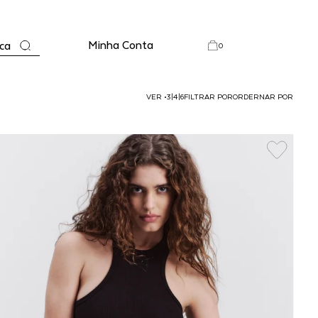
Minha Conta
ca
0
VER
•
3
|
4
|
6
FILTRAR POR
ORDERNAR POR